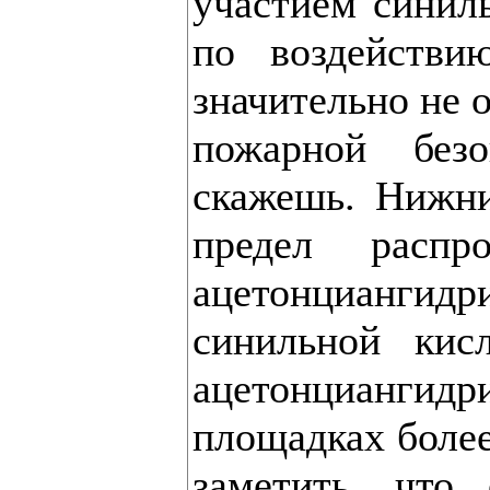
участием синил
по воздействи
значительно не о
пожарной без
скажешь. Нижн
предел распр
ацетонцианги
синильной кис
ацетонцианги
площадках более
заметить, что