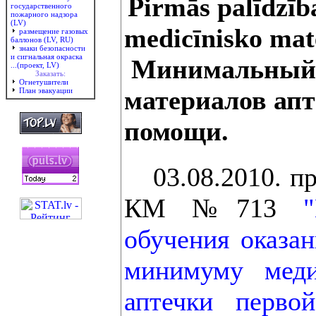
Pirmās palīdzība
государственного
пожарного надзора
(LV)
medicīnisko mat
размещение газовых
баллонов (LV, RU)
знаки безопасности
и сигнальная окраска
Минимальный 
...(проект, LV)
Заказать:
Огнетушители
материалов апт
План эвакуации
помощи.
03.08.2010. пр
КМ №713
обучения оказа
минимуму меди
аптечки первой