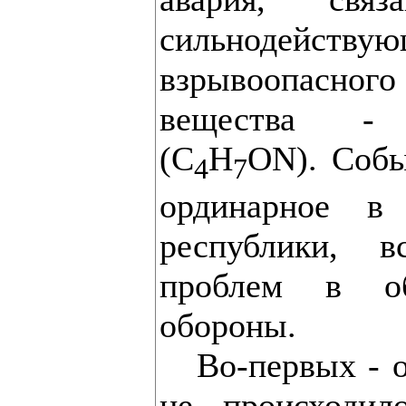
сильноде
взрывоопасн
вещества - а
(C
H
ON). Собы
4
7
ординарное в
республики, 
проблем в об
обороны.
Во-первых - о
не происходи