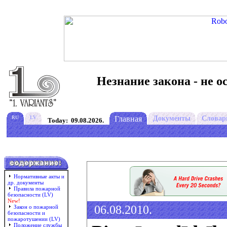
Незнание закона - не о
RU
LV
Главная
Документы
Словар
Today: 09.08.2026.
Нормативные акты и
др. документы
Правила пожарной
безопасности (LV)
New!
06.08.2010.
Закон о пожарной
безопасности и
пожаротушении (LV)
Положение службы