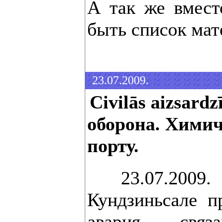
А так же вмест
быть список мат
23.07.2009.
Civilās aizsard
оборона. Химич
порту.
23.07.2009. 
Кундзиньсале п
авария, свя