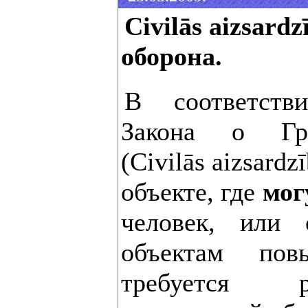
Civilās aizsard
оборона.
В соответств
Закона о Гра
(Civilās aizsard
объекте, где
мог
человек, или 
объектам пов
требуется р