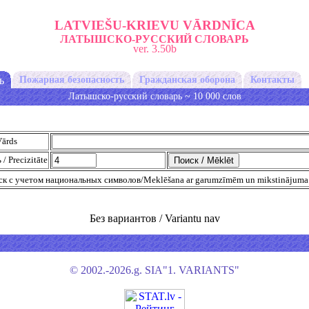
LATVIEŠU-KRIEVU VĀRDNĪCA
ЛАТЫШСКО-РУССКИЙ СЛОВАРЬ
ver. 3.50b
ь
Пожарная безопасность
Гражданская оборона
Контакты
Латышско-русский словарь ~ 10 000 слов
Vārds
/ Precizitāte
к с учетом национальных символов/Meklēšana ar garumzīmēm un mikstinājuma
Без вариантов / Variantu nav
© 2002.-2026.g. SIA"1. VARIANTS"