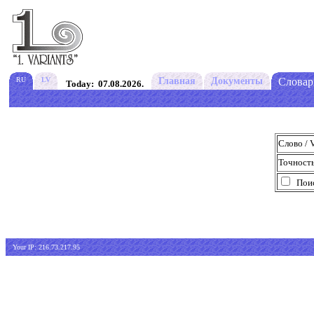
RU
LV
Главная
Документы
Словар
Today: 07.08.2026.
Cлово / 
Точность 
Поис
Your IP: 216.73.217.95