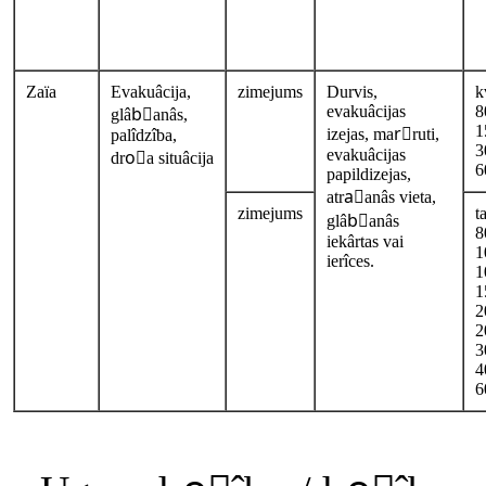
Zaïa
Evakuâcija,
zimejums
Durvis,
k
evakuâcijas
8
glâbًanâs,
1
izejas, marًruti,
palîdzîba,
3
evakuâcijas
droًa situâcija
6
papildizejas,
atraًanâs vieta,
zimejums
t
glâbًanâs
8
iekârtas vai
1
ierîces.
1
1
2
2
3
4
6