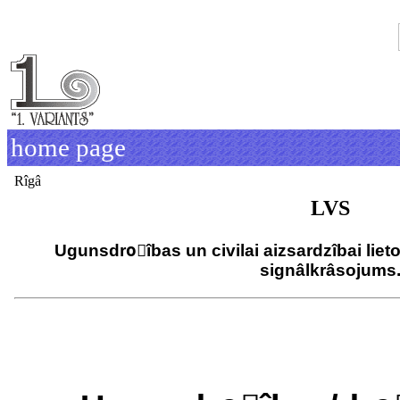
home page
Rîgâ
LVS
Ugunsdroًîbas un civilai aizsardzîbai lie
signâlkrâsojums