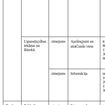
Ugunsdzçsîbas
zimejums
Apzîmçjumi un
k
iekârtas un
8
atraًanâs vieta
lîdzekïi.
1
3
6
zimejums
Informâcija
t
1
2
1
3