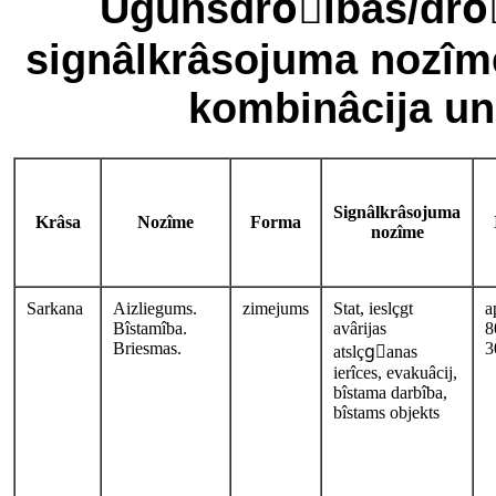
Ugunsdroًîbas/dro
signâlkrâsojuma nozîme
kombinâcija un
Signâlkrâsojuma
Krâsa
Nozîme
Forma
nozîme
Sarkana
Aizliegums.
zimejums
Stat, ieslçgt
a
Bîstamîba.
avârijas
8
Briesmas.
3
atslçgًanas
ierîces, evakuâcij,
bîstama darbîba,
bîstams objekts