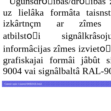
Ugunsdroًîbas/droًîbas z
uz lielâka formâta taisns
izkârtnçm ar zîmes p
atbilstoًi signâlkrâs
informâcijas zîmes izvietoً
grafiskajai formâi jâbût 
9004 vai signâlbaltâ RAL-9
Cannot open Counter/08082026.html