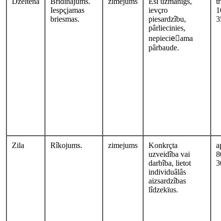
Dzeltena
Brîdinâjums.
zimejums
Esi uzmanîgs,
t
Iespçjamas
ievçro
1
briesmas.
piesardzîbu,
3
pârliecinies,
nepiecieًama
pârbaude.
Zila
Rîkojums.
zimejums
Konkrçta
a
uzveidîba vai
8
darbîba, lietot
3
individuâlâs
aizsardzîbas
lîdzekïus.