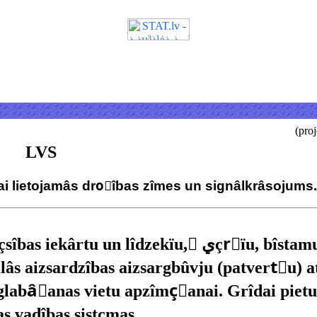
(pro
LVS
ai lietojamâs droًîbas zîmes un signâlkrâsojums.
 un lîdzekïu, ًيçrًïu, bîstamu vietu,
lâs aizsardzîbas aizsargbûvju (patvertٍu) 
zglabâًanas vietu apzîmçًanai. Grîdai pietu
s vadîbas sistçmas.