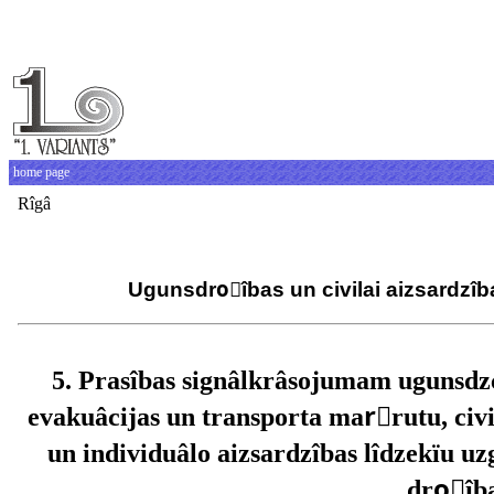
home page
Rîgâ
Ugunsdroًîbas un civilai aizsardzîb
5. Prasîbas signâlkrâsojumam ugunsdzçsîbas iekârtu
evakuâcijas un transporta marًrutu, civi
un individuâlo aizsardzîbas lîdzekïu u
droًîba