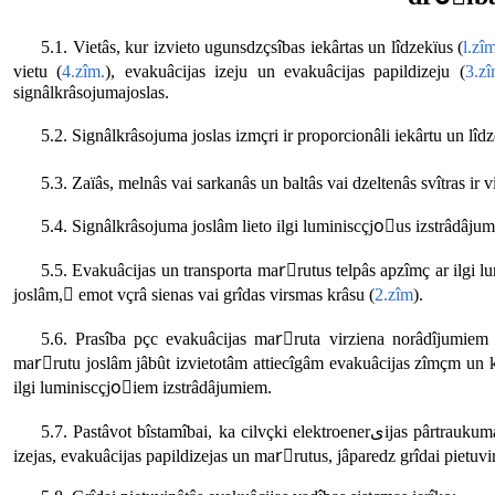
5.1. Vietâs, kur izvieto ugunsdzçsîbas iekârtas un lîdzekïus (
l.zî
vietu (
4.zîm.
), evakuâcijas izeju un evakuâcijas papildizeju (
3.zî
signâlkrâsojumajoslas.
5.3. Zaïâs, melnâs vai sarkanâs un baltâs vai dzeltenâs svîtras ir
5.4. Signâlkrâsojuma joslâm lieto ilgi luminiscçjoًus izstrâdâjum
5.5. Evakuâcijas un transporta marًrutus telpâs apzîmç ar ilgi
joslâm, ٍemot vçrâ sienas vai grîdas virsmas krâsu (
2.zîm
).
5.6. Prasîba pçc evakuâcijas marًruta virziena norâdîjumiem a
marًrutu joslâm jâbût izvietotâm attiecîgâm evakuâcijas zîmçm un kustî
ilgi luminiscçjoًiem izstrâdâjumiem.
5.7. Pastâvot bîstamîbai, ka cilvçki elektroenerىijas pârtraukuma gadîjumâ vai rodoties dûmiem zaudç orientçًanâs spçju vai nevar atrast evakuâcijas
izejas, evakuâcijas papildizejas un marًrutus, jâparedz grîdai pietuvi