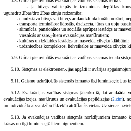
5.8. Grîdai pietuvinâtâs evakuâcijas vadîbas sistçmas ierîko:
- ja bûvçs vai telpâs ir izmantotas degoًas konstrukc
ugunsdroًîbas/droًîbas zîmju redzamîba;
- daudzstâvu bûvçs vai bûvçs ar daudzfunkcionâlu nozîmi, nepâ
- tr
- slimnîcâs, pansionâtos un sociâlâs aprûpes iestâdçs ar masvei
- viesnîcâs ar sare‏ىîtiem evakuâcijas marًrutiem;
- kultûras un izklaides iestâdçs ar masveida cilvçku klâtbûtni;
- tirdzniecîbas kompleksos, lielveikalos ar masveida cilvçku kl
5.10. Sistçmas ar elektroenerىijas apgâdi i
5.11. Gaismu uzkrâjoًâs sistçmâs izmanto ilgi luminiscçjoًus i
5.12. Evakuâcijas vadîbas sistçmas jâierîko tâ, lai ar da‏âda veida signâlkrâsojuma joslu un ugunsdroًîbas/droًîbas zîmju palîdzîbu varçtu atrast
evakuâcijas izejas, marًrutus un evakuâcijas papildizejas (
2.zîm
), n
un individuâlo aizsardzîbu lîdzekïu atraًanâs vietas. Uz sienas izvi
5.13. Ja evakuâcijas vadîbas sistçmâs norâdîjumiem izmanto 
krâsas no ilgi luminiscçjoًiem pigmentiem.