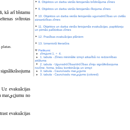
8. Objektos un darba vietâs lietojamâs brîdinâjuma zîmes
9. Objektos un darba vietâs lietojamâs rîkojuma zîmes
10. Objektos un darba vietâs lietojamâs ugunsdroًîbas un civilâs
ltenas svîtrotas
aizsardzîbas zîmes
11. Objektos un darba vietâs lietojamâs evakuâcijas, papildizeju
un pirmâs palîdzibas zîmes
12. Prasîbas evakuâcijas plâniem
13. Izmantotâ literatûra
 platas.
Pielikumi:
zîmçjumi 1. ÷ 4.
1. tabula - Zîmes minimâlie izmçri atkarîbâ no redzemîbas
attâluma
2. tabula - Ugunsdroًîbas/droًîbas zîmju signâlkrâsojuma
nozîme, forma, krâsu kombinâcija un izmçri
 signâlkrâsojuma
3. tabula - Cauruïvadu marيçjums
3. tabula - Cauruïvadu marيçjums (colored)
. Uz evakuâcijas
umu no