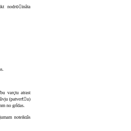
kt nodroًinâta
as.
bûvju (patvertٍu)
0mm no grîdas.
ojumam noteiktâs