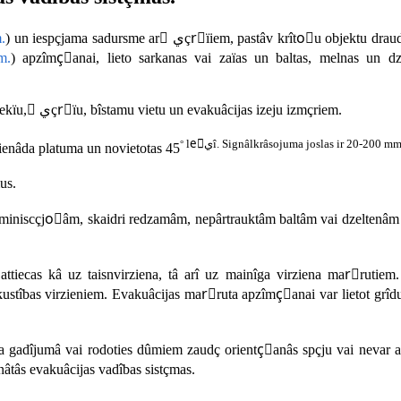
m.
) un iespçjama sadursme ar ًيçrًïiem, pastâv krîtoًu objektu draudi, kâ arî bîstamu
m.
) apzîmçًanai, lieto sarkanas vai zaïas un baltas, melnas un dze
5.2. Signâlkrâsojuma joslas izmçri ir proporcionâli iekârtu un lîdzekïu, ًيçrًïu, bîstamu vietu un evakuâcijas izeju izmçriem.
leٍيî. Signâlkrâsojuma joslas ir 20-200 mm
°
 vienâda platuma un novietotas 45
us.
 luminiscçjoًâm, skaidri redzamâm, nepârtrauktâm baltâm vai dzeltenâm
ttiecas kâ uz taisnvirziena, tâ arî uz mainîga virziena marًrutiem
bas virzieniem. Evakuâcijas marًruta apzîmçًanai var lietot grîdu marيçj
nâtâs evakuâcijas vadîbas sistçmas.