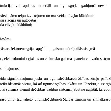
ijas vai apdares materiâli un ugunsgrçka gadîjumâ nevar ti
rskatâmu telpu izvietojumu un masveida cilvçku klâtbûtni;
ansporta terminâlos: lidostâs, dzelzceïa, jûras un upju pasa‏ieru stacijâs un autoostâs;
da cilvçku klâtbûtni;
âtbûtni.
5.9. Grîdai pietuvinâtâs evakuâcijas vadîbas sistçmas iedala sistçmâs ar elektroenerىijas apgâdi un gaismu uzkrâjoًâs sistçmâs.
r avârijas apgaismojums, elektroluminiscçjoًas un elektrisko gaismas paneïu vai vadu sistçm
zstrâdâjumus.
oteikt bîstamâs vietas, kâ arî ugunsdzçsîbas iekârtu un lîdzekïu, aizsarg
etotai (vismaz vienai) droًîbas vadîbas sistçmai jâbût ne augstâk kâ 20
krâsojumu, tad jâlieto ugunsdroًîbas/droًîbas zîmçm un signâlkrâs