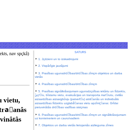
SATURS
jekts, nav spçkâ)
1. Jçdzieni un to izskaidrojumi
2. Vispârîgie jautâjumi
3. Prasîbas ugunsdroًîbas/droًîbas zîmçm objektos un darba
vietâs
4. Prasîbas ugunsdroًîbas/droًîbas zîmçm
5. Prasîbas signâlkrâsojumam ugunsdzçsîbas iekârtu un lîdzekïu,
aizsardzîbas aizsargbûvju (patvertٍu) atraًanâs un individuâlo
aizsardzîbas lîdzekïu uzglabâًanas vietu apzîmçًanai. Grîdai
pietuvinâtâs droًîbas vadîbas sistçmas
atraًanâs
6. Prasîbas ugunsdroًîbas/droًîbas zîmçm un signâlkrâsojumam
vinâtâs
uz konteineriem un cauruïvadiem
7. Objektos un darba vietâs lietojamâs aizlieguma zîmes