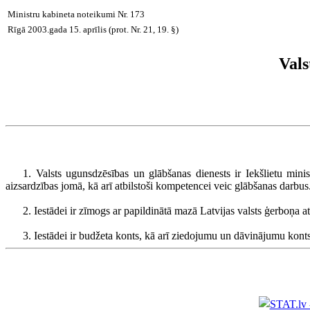
Ministru kabineta noteikumi Nr. 173
Rīgā 2003.gada 15. aprīlis (prot. Nr. 21, 19. §)
Vals
1. Valsts ugunsdzēsības un glābšanas dienests ir Iekšlietu minis
aizsardzības jomā, kā arī atbilstoši kompetencei veic glābšanas darbus
2. Iestādei ir zīmogs ar papildinātā mazā Latvijas valsts ģerboņa 
3. Iestādei ir budžeta konts, kā arī ziedojumu un dāvinājumu konts