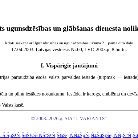
ts ugunsdzēsības un glābšanas dienesta nol
Izdoti saskaņā ar Ugunsdrošības un ugunsdzēsības likuma 21. panta otro daļu
17.04.2003. Latvijas vestnēsis Nr.60; LVD 2003.g. 8.burtn.
I. Vispārīgie jautājumi
trijas pārraudzībā esoša valsts pārvaldes iestāde (turpmāk — iestāde)
.
attēlu un pilnu iestādes nosaukumu. Iestādei ir karogs, emblēma un devīz
 Valsts kasē.
© 2003.-2026.g. SIA"1. VARIANTS"