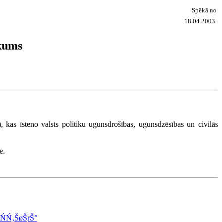
Spēkā no
18.04.2003.
ikums
, kas īsteno valsts politiku ugunsdrošības, ugunsdzēsības un civilās
e.